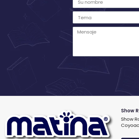
Show 
Show Ro
Coyoac