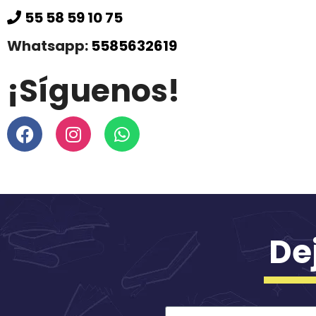
55 58 59 10 75
Whatsapp:
5585632619
¡Síguenos!
De