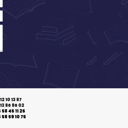
12 10 13 87
 13 86 86 02
 58 45 11 25
 58 59 10 75