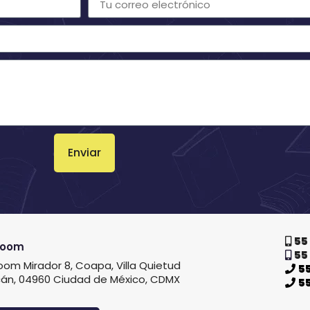
Enviar
55 
Room
55
om Mirador 8, Coapa, Villa Quietud
55
án, 04960 Ciudad de México, CDMX
55